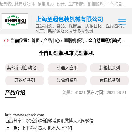
上海圣起包装机械有限公司，是集研发、设计、生产制造、销售服务于一体的自动化高新科技企业。企业成立于2004年，注册资本1000万元，总占地面积约15000平方。 企业发展二十余年以来，一直专注于自动化设备这一朝阳行业，致力于为制药、食品、日化、化工、物流、仓储等行业提供一站式智能包装解决方案。服务用户覆盖全国各省市以及海内外，产品远销全球，2024 年度总产值9000万。
上海圣起包装机械有限公司
立足制药、食品、保健品、美妆日化、医疗器械、
化工、新能源及文具等多元领域
当前位置：
首页
›
产品中心
›
理瓶机系列
› 全自动理瓶机箱式理瓶机
其他定制自动化
全自动理瓶机箱式理瓶机
设备
机器人应用
其他定制自动化设备
机器人应用
封箱机系列
封箱机系列
开箱机系列
装盒机系列
套标机系列
开箱机系列
产品介绍
流量：41824 发布时间：2021-06-21
贴标机系列
旋盖机系列
洗瓶机系列
装盒机系列
理瓶机系列
后道包装线系列
称重包装线系列
套标机系列
http://www.sqpack.com
数粒生产线系列
粉体灌装线系列
液体灌装线系列
百度分享：
QQ空间
新浪微博
腾讯微博
人人网
微信
贴标机系列
上一篇：
上下料机器人 机器人上下料