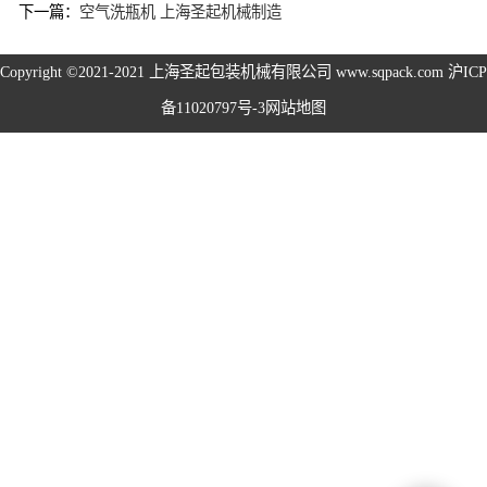
下一篇：
空气洗瓶机 上海圣起机械制造
旋盖机系列
Copyright ©2021-2021
上海圣起包装机械有限公司
www.sqpack.com
沪ICP
洗瓶机系列
备11020797号-3
网站地图
理瓶机系列
后道包装线系列
称重包装线系列
数粒生产线系列
粉体灌装线系列
液体灌装线系列