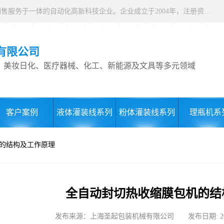
上海圣起包装机械有限公司，是集研发、设计、生产制造、销售服务于一体的自动化高新科技企业。企业成立于2004年，注册资本1000万元，总占地面积约15000平方。 企业发展二十余年以来，一直专注于自动化设备这一朝阳行业，致力于为制药、食品、日化、化工、物流、仓储等行业提供一站式智能包装解决方案。服务用户覆盖全国各省市以及海内外，产品远销全球，2024 年度总产值9000万。
有限公司
、美妆日化、医疗器械、化工、新能源及文具等多元领域
客户案例
液体灌装线系列
粉体灌装线系列
理瓶机系
机的结构及工作原理
全自动封切热收缩膜包机的结
发布来源：上海圣起包装机械有限公司 发布日期: 2023-