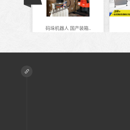
生产线
码垛机器人 国产装箱..