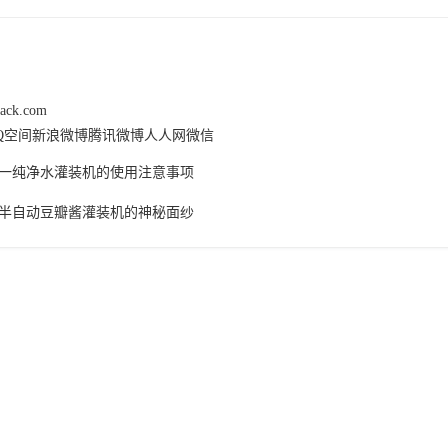
pack.com
Q空间
新浪微博
腾讯微博
人人网
微信
一纯净水灌装机的使用注意事项
半自动豆瓣酱灌装机的神秘面纱