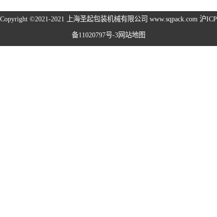
旋盖机系列
Copyright ©2021-2021
上海圣起包装机械有限公司
www.sqpack.com
沪ICP
备11020797号-3
网站地图
洗瓶机系列
理瓶机系列
后道包装线系列
称重包装线系列
数粒生产线系列
粉体灌装线系列
液体灌装线系列