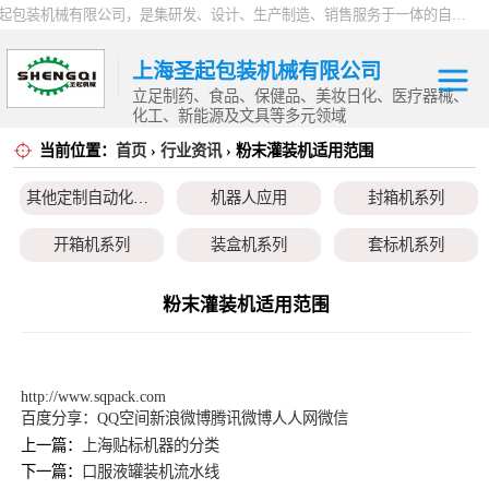
上海圣起包装机械有限公司，是集研发、设计、生产制造、销售服务于一体的自动化高新科技企业。企业成立于2004年，注册资本1000万元，总占地面积约15000平方。 企业发展二十余年以来，一直专注于自动化设备这一朝阳行业，致力于为制药、食品、日化、化工、物流、仓储等行业提供一站式智能包装解决方案。服务用户覆盖全国各省市以及海内外，产品远销全球，2024 年度总产值9000万。
上海圣起包装机械有限公司
立足制药、食品、保健品、美妆日化、医疗器械、
化工、新能源及文具等多元领域
当前位置：
首页
›
行业资讯
› 粉末灌装机适用范围
其他定制自动化
其他定制自动化设备
机器人应用
封箱机系列
设备
机器人应用
开箱机系列
装盒机系列
套标机系列
封箱机系列
贴标机系列
旋盖机系列
洗瓶机系列
粉末灌装机适用范围
开箱机系列
理瓶机系列
后道包装线系列
称重包装线系列
装盒机系列
数粒生产线系列
粉体灌装线系列
液体灌装线系列
http://www.sqpack.com
百度分享：
QQ空间
新浪微博
腾讯微博
人人网
微信
套标机系列
上一篇：
上海贴标机器的分类
下一篇：
口服液罐装机流水线
贴标机系列