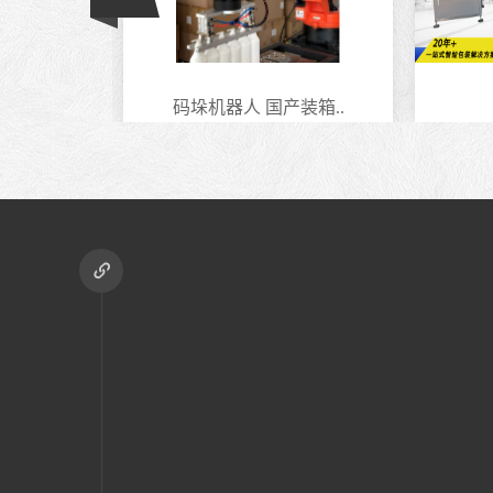
装箱..
液体灌装线
全自