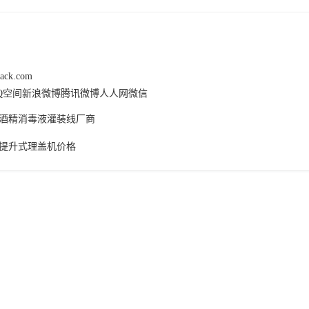
pack.com
Q空间
新浪微博
腾讯微博
人人网
微信
酒精消毒液灌装线厂商
提升式理盖机价格