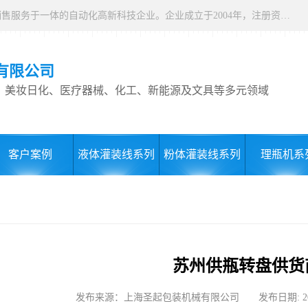
上海圣起包装机械有限公司，是集研发、设计、生产制造、销售服务于一体的自动化高新科技企业。企业成立于2004年，注册资本1000万元，总占地面积约15000平方。 企业发展二十余年以来，一直专注于自动化设备这一朝阳行业，致力于为制药、食品、日化、化工、物流、仓储等行业提供一站式智能包装解决方案。服务用户覆盖全国各省市以及海内外，产品远销全球，2024 年度总产值9000万。
有限公司
、美妆日化、医疗器械、化工、新能源及文具等多元领域
客户案例
液体灌装线系列
粉体灌装线系列
理瓶机系
苏州供瓶转盘供货
发布来源：上海圣起包装机械有限公司 发布日期: 2024-