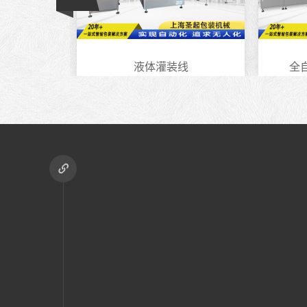
装箱..
液体灌装线
全自