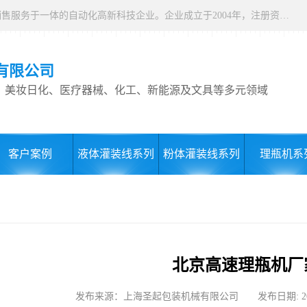
上海圣起包装机械有限公司，是集研发、设计、生产制造、销售服务于一体的自动化高新科技企业。企业成立于2004年，注册资本1000万元，总占地面积约15000平方。 企业发展二十余年以来，一直专注于自动化设备这一朝阳行业，致力于为制药、食品、日化、化工、物流、仓储等行业提供一站式智能包装解决方案。服务用户覆盖全国各省市以及海内外，产品远销全球，2024 年度总产值9000万。
有限公司
、美妆日化、医疗器械、化工、新能源及文具等多元领域
客户案例
液体灌装线系列
粉体灌装线系列
理瓶机系
北京高速理瓶机厂
发布来源：上海圣起包装机械有限公司 发布日期: 2024-