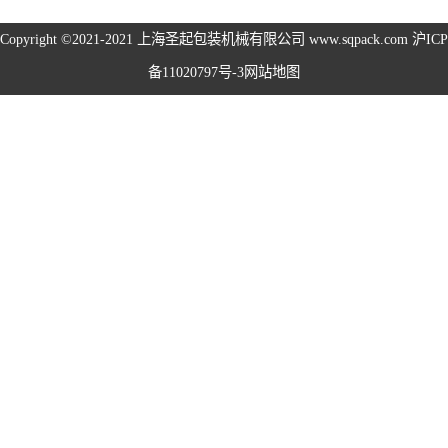
旋盖机系列
Copyright ©2021-2021
上海圣起包装机械有限公司
www.sqpack.com
沪ICP
备11020797号-3
网站地图
洗瓶机系列
理瓶机系列
后道包装线系列
称重包装线系列
数粒生产线系列
粉体灌装线系列
液体灌装线系列