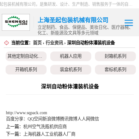
上海圣起包装机械有限公司，是集研发、设计、生产制造、销售服务于一体的自动化高新科技企业。企业成立于2004年，注册资本1000万元，总占地面积约15000平方。 企业发展二十余年以来，一直专注于自动化设备这一朝阳行业，致力于为制药、食品、日化、化工、物流、仓储等行业提供一站式智能包装解决方案。服务用户覆盖全国各省市以及海内外，产品远销全球，2024 年度总产值9000万。
上海圣起包装机械有限公司
立足制药、食品、保健品、美妆日化、医疗器械、
化工、新能源及文具等多元领域
当前位置：
首页
›
行业资讯
› 深圳自动粉体灌装机设备
其他定制自动化
其他定制自动化设备
机器人应用
封箱机系列
设备
机器人应用
开箱机系列
装盒机系列
套标机系列
封箱机系列
贴标机系列
旋盖机系列
洗瓶机系列
深圳自动粉体灌装机设备
开箱机系列
理瓶机系列
后道包装线系列
称重包装线系列
装盒机系列
数粒生产线系列
粉体灌装线系列
液体灌装线系列
http://www.sqpack.com
百度分享：
QQ空间
新浪微博
腾讯微博
人人网
微信
套标机系列
上一篇：
杭州空气洗瓶机供应商
下一篇：
上海机器人工业机器人厂商
贴标机系列