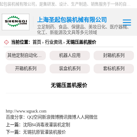
上海圣起包装机械有限公司，是集研发、设计、生产制造、销售服务于一体的自动化高新科技企业。企业成立于2004年，注册资本1000万元，总占地面积约15000平方。 企业发展二十余年以来，一直专注于自动化设备这一朝阳行业，致力于为制药、食品、日化、化工、物流、仓储等行业提供一站式智能包装解决方案。服务用户覆盖全国各省市以及海内外，产品远销全球，2024 年度总产值9000万。
上海圣起包装机械有限公司
立足制药、食品、保健品、美妆日化、医疗器械、
化工、新能源及文具等多元领域
当前位置：
首页
›
行业资讯
› 无锡压盖机报价
其他定制自动化
其他定制自动化设备
机器人应用
封箱机系列
设备
机器人应用
开箱机系列
装盒机系列
套标机系列
封箱机系列
贴标机系列
旋盖机系列
洗瓶机系列
无锡压盖机报价
开箱机系列
理瓶机系列
后道包装线系列
称重包装线系列
装盒机系列
数粒生产线系列
粉体灌装线系列
液体灌装线系列
http://www.sqpack.com
百度分享：
QQ空间
新浪微博
腾讯微博
人人网
微信
套标机系列
上一篇：
沈阳84消毒液灌装机定制
下一篇：
无锡抗原管灌装机报价
贴标机系列