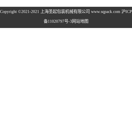
旋盖机系列
Copyright ©2021-2021
上海圣起包装机械有限公司
www.sqpack.com
沪ICP
备11020797号-3
网站地图
洗瓶机系列
理瓶机系列
后道包装线系列
称重包装线系列
数粒生产线系列
粉体灌装线系列
液体灌装线系列