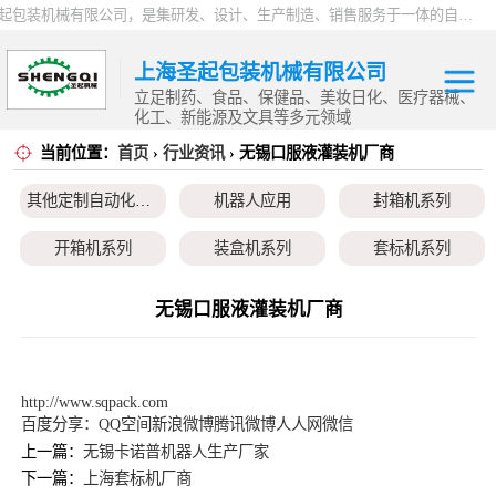
上海圣起包装机械有限公司，是集研发、设计、生产制造、销售服务于一体的自动化高新科技企业。企业成立于2004年，注册资本1000万元，总占地面积约15000平方。 企业发展二十余年以来，一直专注于自动化设备这一朝阳行业，致力于为制药、食品、日化、化工、物流、仓储等行业提供一站式智能包装解决方案。服务用户覆盖全国各省市以及海内外，产品远销全球，2024 年度总产值9000万。
上海圣起包装机械有限公司
立足制药、食品、保健品、美妆日化、医疗器械、
化工、新能源及文具等多元领域
当前位置：
首页
›
行业资讯
› 无锡口服液灌装机厂商
其他定制自动化
其他定制自动化设备
机器人应用
封箱机系列
设备
机器人应用
开箱机系列
装盒机系列
套标机系列
封箱机系列
贴标机系列
旋盖机系列
洗瓶机系列
无锡口服液灌装机厂商
开箱机系列
理瓶机系列
后道包装线系列
称重包装线系列
装盒机系列
数粒生产线系列
粉体灌装线系列
液体灌装线系列
http://www.sqpack.com
百度分享：
QQ空间
新浪微博
腾讯微博
人人网
微信
套标机系列
上一篇：
无锡卡诺普机器人生产厂家
下一篇：
上海套标机厂商
贴标机系列