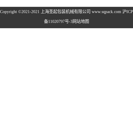
旋盖机系列
Copyright ©2021-2021
上海圣起包装机械有限公司
www.sqpack.com
沪ICP
备11020797号-3
网站地图
洗瓶机系列
理瓶机系列
后道包装线系列
称重包装线系列
数粒生产线系列
粉体灌装线系列
液体灌装线系列