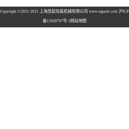
旋盖机系列
Copyright ©2021-2021
上海圣起包装机械有限公司
www.sqpack.com
沪ICP
备11020797号-3
网站地图
洗瓶机系列
理瓶机系列
后道包装线系列
称重包装线系列
数粒生产线系列
粉体灌装线系列
液体灌装线系列