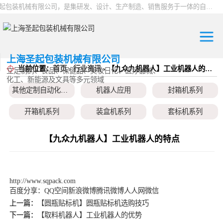
上海圣起包装机械有限公司，是集研发、设计、生产制造、销售服务于一体的自动化高新科技企业。企业成立于2004年，注册资本1000万元，总占地面积约15000平方。 企业发展二十余年以来，一直专注于自动化设备这一朝阳行业，致力于为制药、食品、日化、化工、物流、仓储等行业提供一站式智能包装解决方案。服务用户覆盖全国各省市以及海内外，产品远销全球，2024 年度总产值9000万。
上海圣起包装机械有限公司
当前位置：
首页
›
行业资讯
› 【九众九机器人】工业机器人的特点
其他定制自动化
立足制药、食品、保健品、美妆日化、医疗器械、
化工、新能源及文具等多元领域
其他定制自动化设备
机器人应用
封箱机系列
设备
机器人应用
开箱机系列
装盒机系列
套标机系列
封箱机系列
贴标机系列
旋盖机系列
洗瓶机系列
【九众九机器人】工业机器人的特点
开箱机系列
理瓶机系列
后道包装线系列
称重包装线系列
装盒机系列
数粒生产线系列
粉体灌装线系列
液体灌装线系列
http://www.sqpack.com
百度分享：
QQ空间
新浪微博
腾讯微博
人人网
微信
套标机系列
上一篇：
【圆瓶贴标机】圆瓶贴标机选购技巧
下一篇：
【取料机器人】工业机器人的优势
贴标机系列