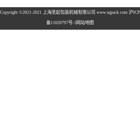
旋盖机系列
Copyright ©2021-2021
上海圣起包装机械有限公司
www.sqpack.com
沪ICP
备11020797号-3
网站地图
洗瓶机系列
理瓶机系列
后道包装线系列
称重包装线系列
数粒生产线系列
粉体灌装线系列
液体灌装线系列