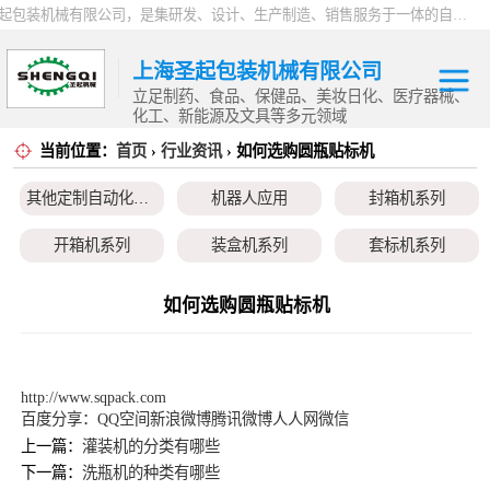
上海圣起包装机械有限公司，是集研发、设计、生产制造、销售服务于一体的自动化高新科技企业。企业成立于2004年，注册资本1000万元，总占地面积约15000平方。 企业发展二十余年以来，一直专注于自动化设备这一朝阳行业，致力于为制药、食品、日化、化工、物流、仓储等行业提供一站式智能包装解决方案。服务用户覆盖全国各省市以及海内外，产品远销全球，2024 年度总产值9000万。
上海圣起包装机械有限公司
立足制药、食品、保健品、美妆日化、医疗器械、
化工、新能源及文具等多元领域
当前位置：
首页
›
行业资讯
› 如何选购圆瓶贴标机
其他定制自动化
其他定制自动化设备
机器人应用
封箱机系列
设备
机器人应用
开箱机系列
装盒机系列
套标机系列
封箱机系列
贴标机系列
旋盖机系列
洗瓶机系列
如何选购圆瓶贴标机
开箱机系列
理瓶机系列
后道包装线系列
称重包装线系列
装盒机系列
数粒生产线系列
粉体灌装线系列
液体灌装线系列
http://www.sqpack.com
百度分享：
QQ空间
新浪微博
腾讯微博
人人网
微信
套标机系列
上一篇：
灌装机的分类有哪些
下一篇：
洗瓶机的种类有哪些
贴标机系列