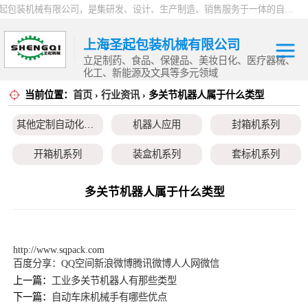
上海圣起包装机械有限公司，是集研发、设计、生产制造、销售服务于一体的自动化高新科技企业。企业成立于2004年，注册资本1000万元，总占地面积约15000平方。 企业发展二十余年以来，一直专注于自动化设备这一朝阳行业，致力于为制药、食品、日化、化工、物流、仓储等行业提供一站式智能包装解决方案。服务用户覆盖全国各省市以及海内外，产品远销全球，2024 年度总产值9000万。
上海圣起包装机械有限公司
立足制药、食品、保健品、美妆日化、医疗器械、
化工、新能源及文具等多元领域
当前位置：
首页
›
行业资讯
› 多关节机器人属于什么类型
其他定制自动化
其他定制自动化设备
机器人应用
封箱机系列
设备
机器人应用
开箱机系列
装盒机系列
套标机系列
封箱机系列
贴标机系列
旋盖机系列
洗瓶机系列
多关节机器人属于什么类型
开箱机系列
理瓶机系列
后道包装线系列
称重包装线系列
装盒机系列
数粒生产线系列
粉体灌装线系列
液体灌装线系列
http://www.sqpack.com
百度分享：
QQ空间
新浪微博
腾讯微博
人人网
微信
套标机系列
上一篇：
工业多关节机器人有那些类型
下一篇：
自动车床机械手有哪些优点
贴标机系列