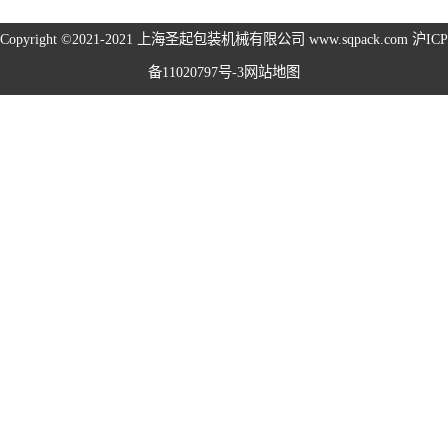
旋盖机系列
Copyright ©2021-2021
上海圣起包装机械有限公司
www.sqpack.com
沪ICP
备11020797号-3
网站地图
洗瓶机系列
理瓶机系列
后道包装线系列
称重包装线系列
数粒生产线系列
粉体灌装线系列
液体灌装线系列