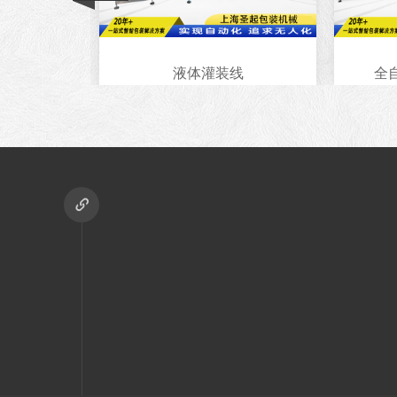
装箱..
液体灌装线
全自