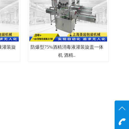
毒液灌装旋
防爆型75%酒精消毒液灌装旋盖一体
机 酒精..
咨询
13816