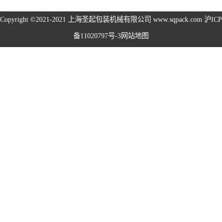
旋盖机系列
Copyright ©2021-2021
上海圣起包装机械有限公司
www.sqpack.com
沪ICP
备11020797号-3
网站地图
洗瓶机系列
理瓶机系列
后道包装线系列
称重包装线系列
数粒生产线系列
粉体灌装线系列
液体灌装线系列