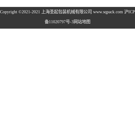
旋盖机系列
Copyright ©2021-2021
上海圣起包装机械有限公司
www.sqpack.com
沪ICP
备11020797号-3
网站地图
洗瓶机系列
理瓶机系列
后道包装线系列
称重包装线系列
数粒生产线系列
粉体灌装线系列
液体灌装线系列