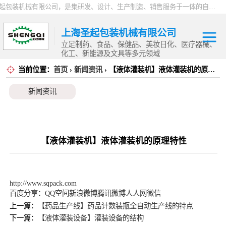
上海圣起包装机械有限公司，是集研发、设计、生产制造、销售服务于一体的自动化高新科技企业。企业成立于2004年，注册资本1000万元，总占地面积约15000平方。 企业发展二十余年以来，一直专注于自动化设备这一朝阳行业，致力于为制药、食品、日化、化工、物流、仓储等行业提供一站式智能包装解决方案。服务用户覆盖全国各省市以及海内外，产品远销全球，2024 年度总产值9000万。
上海圣起包装机械有限公司
立足制药、食品、保健品、美妆日化、医疗器械、
化工、新能源及文具等多元领域
当前位置：
首页
›
新闻资讯
› 【液体灌装机】液体灌装机的原理特性
其他定制自动化
新闻资讯
设备
机器人应用
封箱机系列
【液体灌装机】液体灌装机的原理特性
开箱机系列
装盒机系列
http://www.sqpack.com
百度分享：
QQ空间
新浪微博
腾讯微博
人人网
微信
套标机系列
上一篇：
【药品生产线】药品计数装瓶全自动生产线的特点
下一篇：
【液体灌装设备】灌装设备的结构
贴标机系列