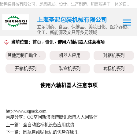
上海圣起包装机械有限公司，是集研发、设计、生产制造、销售服务于一体的自动化高新科技企业。企业成立于2004年，注册资本1000万元，总占地面积约15000平方。 企业发展二十余年以来，一直专注于自动化设备这一朝阳行业，致力于为制药、食品、日化、化工、物流、仓储等行业提供一站式智能包装解决方案。服务用户覆盖全国各省市以及海内外，产品远销全球，2024 年度总产值9000万。
上海圣起包装机械有限公司
立足制药、食品、保健品、美妆日化、医疗器械、
化工、新能源及文具等多元领域
当前位置：
首页
›
资讯
› 使用六轴机器人注意事项
其他定制自动化
其他定制自动化设备
机器人应用
封箱机系列
设备
机器人应用
开箱机系列
装盒机系列
套标机系列
封箱机系列
贴标机系列
旋盖机系列
洗瓶机系列
使用六轴机器人注意事项
开箱机系列
理瓶机系列
后道包装线系列
称重包装线系列
装盒机系列
数粒生产线系列
粉体灌装线系列
液体灌装线系列
http://www.sqpack.com
百度分享：
QQ空间
新浪微博
腾讯微博
人人网
微信
套标机系列
上一篇：
全自动贴标机设备应用优势
下一篇：
圆瓶自动贴标机的优势在哪里
贴标机系列