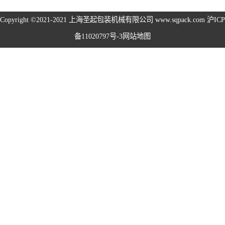
旋盖机系列
Copyright ©2021-2021
上海圣起包装机械有限公司
www.sqpack.com
沪ICP
备11020797号-3
网站地图
洗瓶机系列
理瓶机系列
后道包装线系列
称重包装线系列
数粒生产线系列
粉体灌装线系列
液体灌装线系列