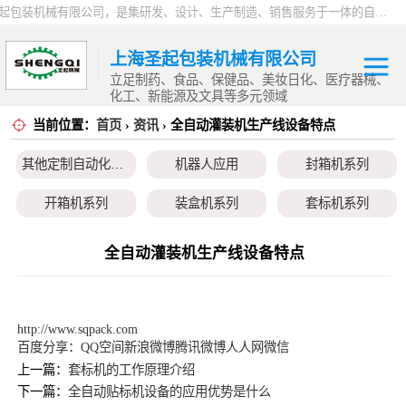
上海圣起包装机械有限公司，是集研发、设计、生产制造、销售服务于一体的自动化高新科技企业。企业成立于2004年，注册资本1000万元，总占地面积约15000平方。 企业发展二十余年以来，一直专注于自动化设备这一朝阳行业，致力于为制药、食品、日化、化工、物流、仓储等行业提供一站式智能包装解决方案。服务用户覆盖全国各省市以及海内外，产品远销全球，2024 年度总产值9000万。
上海圣起包装机械有限公司
立足制药、食品、保健品、美妆日化、医疗器械、
化工、新能源及文具等多元领域
当前位置：
首页
›
资讯
› 全自动灌装机生产线设备特点
其他定制自动化
其他定制自动化设备
机器人应用
封箱机系列
设备
机器人应用
开箱机系列
装盒机系列
套标机系列
封箱机系列
贴标机系列
旋盖机系列
洗瓶机系列
全自动灌装机生产线设备特点
开箱机系列
理瓶机系列
后道包装线系列
称重包装线系列
装盒机系列
数粒生产线系列
粉体灌装线系列
液体灌装线系列
http://www.sqpack.com
百度分享：
QQ空间
新浪微博
腾讯微博
人人网
微信
套标机系列
上一篇：
套标机的工作原理介绍
下一篇：
全自动贴标机设备的应用优势是什么
贴标机系列