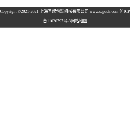
旋盖机系列
Copyright ©2021-2021
上海圣起包装机械有限公司
www.sqpack.com
沪ICP
备11020797号-3
网站地图
洗瓶机系列
理瓶机系列
后道包装线系列
称重包装线系列
数粒生产线系列
粉体灌装线系列
液体灌装线系列