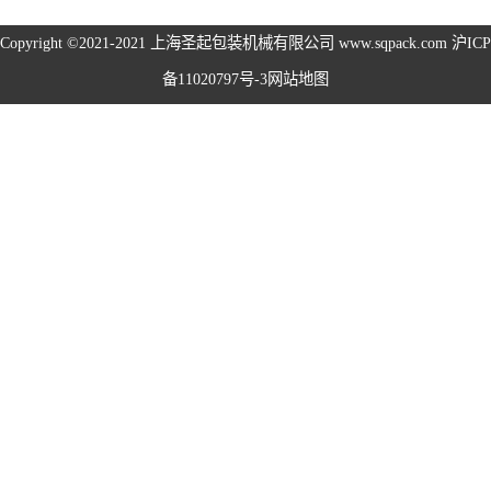
旋盖机系列
Copyright ©2021-2021
上海圣起包装机械有限公司
www.sqpack.com
沪ICP
备11020797号-3
网站地图
洗瓶机系列
理瓶机系列
后道包装线系列
称重包装线系列
数粒生产线系列
粉体灌装线系列
液体灌装线系列