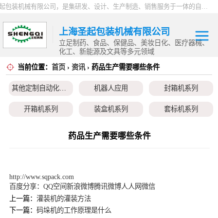
上海圣起包装机械有限公司，是集研发、设计、生产制造、销售服务于一体的自动化高新科技企业。企业成立于2004年，注册资本1000万元，总占地面积约15000平方。 企业发展二十余年以来，一直专注于自动化设备这一朝阳行业，致力于为制药、食品、日化、化工、物流、仓储等行业提供一站式智能包装解决方案。服务用户覆盖全国各省市以及海内外，产品远销全球，2024 年度总产值9000万。
上海圣起包装机械有限公司
立足制药、食品、保健品、美妆日化、医疗器械、
化工、新能源及文具等多元领域
当前位置：
首页
›
资讯
› 药品生产需要哪些条件
其他定制自动化
其他定制自动化设备
机器人应用
封箱机系列
设备
机器人应用
开箱机系列
装盒机系列
套标机系列
封箱机系列
贴标机系列
旋盖机系列
洗瓶机系列
药品生产需要哪些条件
开箱机系列
理瓶机系列
后道包装线系列
称重包装线系列
装盒机系列
数粒生产线系列
粉体灌装线系列
液体灌装线系列
http://www.sqpack.com
百度分享：
QQ空间
新浪微博
腾讯微博
人人网
微信
套标机系列
上一篇：
灌装机的灌装方法
下一篇：
码垛机的工作原理是什么
贴标机系列