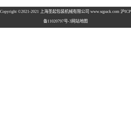
旋盖机系列
Copyright ©2021-2021
上海圣起包装机械有限公司
www.sqpack.com
沪ICP
备11020797号-3
网站地图
洗瓶机系列
理瓶机系列
后道包装线系列
称重包装线系列
数粒生产线系列
粉体灌装线系列
液体灌装线系列