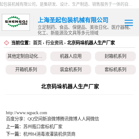
上海圣起包装机械有限公司，是集研发、设计、生产制造、销售服务于一体的自动化高新科技企业。企业成立于2004年，注册资本1000万元，总占地面积约15000平方。 企业发展二十余年以来，一直专注于自动化设备这一朝阳行业，致力于为制药、食品、日化、化工、物流、仓储等行业提供一站式智能包装解决方案。服务用户覆盖全国各省市以及海内外，产品远销全球，2024 年度总产值9000万。
上海圣起包装机械有限公司
立足制药、食品、保健品、美妆日化、医疗器械、
化工、新能源及文具等多元领域
当前位置：
首页
›
行业资讯
› 北京码垛机器人生产厂家
其他定制自动化
其他定制自动化设备
机器人应用
封箱机系列
设备
机器人应用
开箱机系列
装盒机系列
套标机系列
封箱机系列
贴标机系列
旋盖机系列
洗瓶机系列
北京码垛机器人生产厂家
开箱机系列
理瓶机系列
后道包装线系列
称重包装线系列
装盒机系列
数粒生产线系列
粉体灌装线系列
液体灌装线系列
http://www.sqpack.com
百度分享：
QQ空间
新浪微博
腾讯微博
人人网
微信
套标机系列
上一篇：
苏州瓶口套标机厂家
下一篇：
杭州84消毒液灌装机供货商
贴标机系列