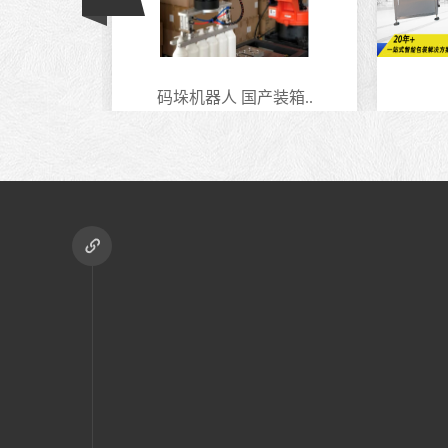
生产线
码垛机器人 国产装箱..