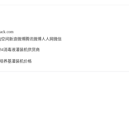
pack.com
Q空间
新浪微博
腾讯微博
人人网
微信
84消毒液灌装机供货商
培养基灌装机价格