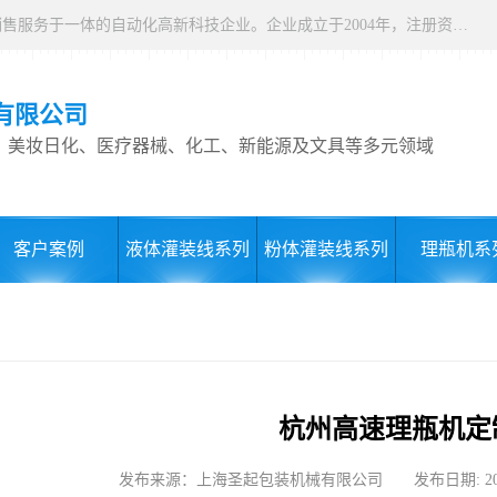
上海圣起包装机械有限公司，是集研发、设计、生产制造、销售服务于一体的自动化高新科技企业。企业成立于2004年，注册资本1000万元，总占地面积约15000平方。 企业发展二十余年以来，一直专注于自动化设备这一朝阳行业，致力于为制药、食品、日化、化工、物流、仓储等行业提供一站式智能包装解决方案。服务用户覆盖全国各省市以及海内外，产品远销全球，2024 年度总产值9000万。
有限公司
、美妆日化、医疗器械、化工、新能源及文具等多元领域
客户案例
液体灌装线系列
粉体灌装线系列
理瓶机系
杭州高速理瓶机定
发布来源：上海圣起包装机械有限公司 发布日期: 2025-