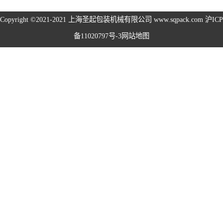
旋盖机系列
Copyright ©2021-2021
上海圣起包装机械有限公司
www.sqpack.com
沪ICP
备11020797号-3
网站地图
洗瓶机系列
理瓶机系列
后道包装线系列
称重包装线系列
数粒生产线系列
粉体灌装线系列
液体灌装线系列