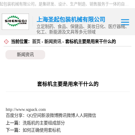
上海圣起包装机械有限公司，是集研发、设计、生产制造、销售服务于一体的自动化高新科技企业。企业成立于2004年，注册资本1000万元，总占地面积约15000平方。 企业发展二十余年以来，一直专注于自动化设备这一朝阳行业，致力于为制药、食品、日化、化工、物流、仓储等行业提供一站式智能包装解决方案。服务用户覆盖全国各省市以及海内外，产品远销全球，2024 年度总产值9000万。
上海圣起包装机械有限公司
立足制药、食品、保健品、美妆日化、医疗器械、
化工、新能源及文具等多元领域
当前位置：
首页
›
新闻资讯
› 套标机主要是用来干什么的
其他定制自动化
新闻资讯
设备
机器人应用
封箱机系列
套标机主要是用来干什么的
开箱机系列
装盒机系列
http://www.sqpack.com
百度分享：
QQ空间
新浪微博
腾讯微博
人人网
微信
套标机系列
上一篇：
洗瓶机的主要组成部分
下一篇：
如何正确使用套标机
贴标机系列